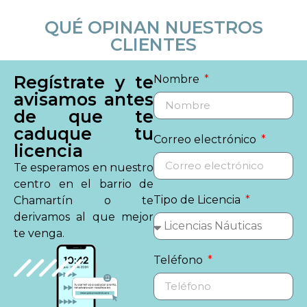
QUÉ OPINAN NUESTROS
CLIENTES
Regístrate y te
Nombre
avisamos antes
de que te
caduque tu
Correo electrónico
licencia
Te esperamos en nuestro
centro en el barrio de
Tipo de Licencia
Chamartín o te
derivamos al que mejor
te venga.
Teléfono