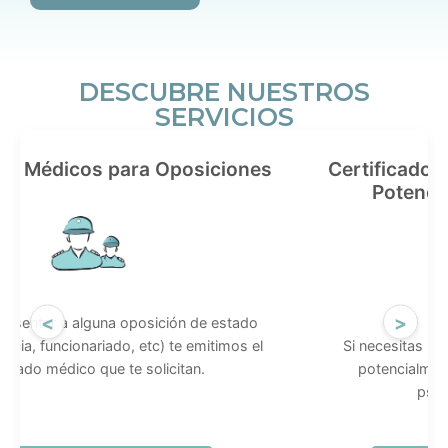
DESCUBRE NUESTROS
SERVICIOS
dos Médicos para Oposiciones
Certificados
Potenci
<
>
presentar a alguna oposición de estado
icia, funcionariado, etc) te emitimos el
Si necesitas un
ificado médico que te solicitan.
potencialment
psic