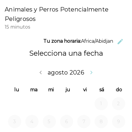
Animales y Perros Potencialmente
Peligrosos
15 minutos
C
edit
Tu zona horaria:
Africa/Abidjan
Selecciona una fecha
Volver julio 
Seguir
keyboard_arrow_left
agosto 2026
keyboard_arrow_right
lu
ma
mi
ju
vi
sá
do
1
2
3
4
5
6
7
8
9